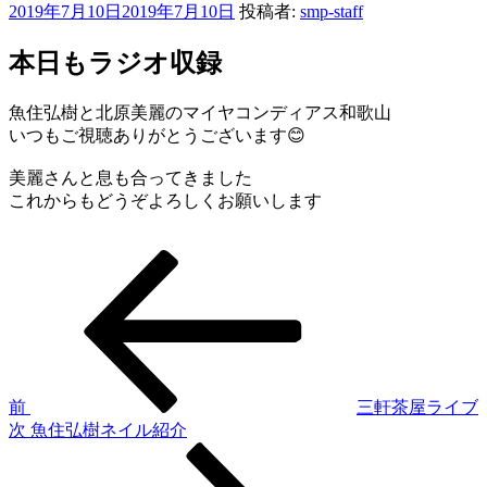
投
2019年7月10日
2019年7月10日
投稿者:
smp-staff
稿
日:
本日もラジオ収録
魚住弘樹と北原美麗のマイヤコンディアス和歌山
いつもご視聴ありがとうございます😊
美麗さんと息も合ってきました
これからもどうぞよろしくお願いします
前
投
の
稿
投
稿
ナ
ビ
ゲ
前
三軒茶屋ライブ
次
次
魚住弘樹ネイル紹介
ー
の
シ
投