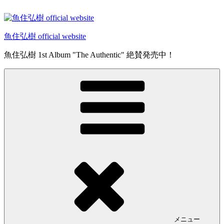
コ
ン
テ
魚住弘樹 official website
ン
ツ
魚住弘樹 1st Album "The Authentic" 絶賛発売中！
へ
ス
キ
ッ
プ
メニュー