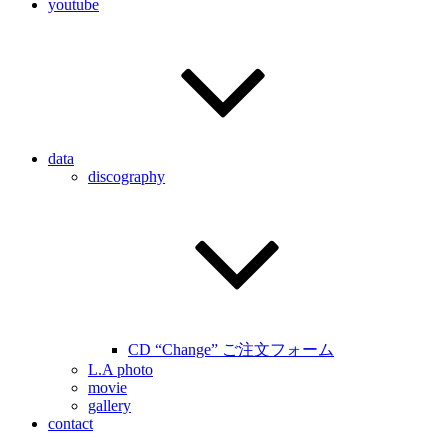
youtube
data
discography
CD “Change” ご注文フォーム
L.A photo
movie
gallery
contact