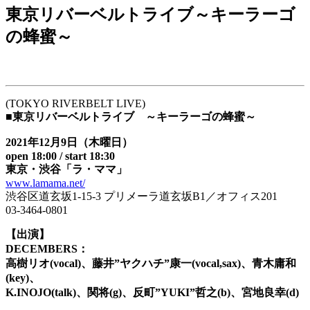
東京リバーベルトライブ～キーラーゴ
の蜂蜜～
(TOKYO RIVERBELT LIVE)
■東京リバーベルトライブ ～キーラーゴの蜂蜜～
2021年12月9日（木曜日）
open 18:00 / start 18:30
東京・渋谷「ラ・ママ」
www.lamama.net/
渋谷区道玄坂1-15-3 プリメーラ道玄坂B1／オフィス201
03-3464-0801
【出演】
DECEMBERS：
高樹リオ(vocal)、藤井”ヤクハチ”康一(vocal,sax)、青木庸和
(key)、
K.INOJO(talk)、関将(g)、反町”YUKI”哲之(b)、宮地良幸(d)