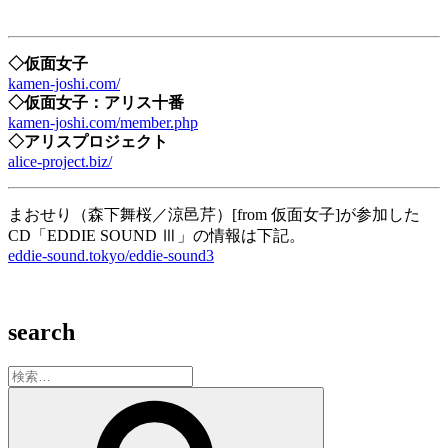
◇仮面女子
kamen-joshi.com/
◇仮面女子：アリス十番
kamen-joshi.com/member.php
◇アリスプロジェクト
alice-project.biz/
まおせり（森下舞桜／涼邑芹）[from 仮面女子]が参加した
CD「EDDIE SOUND Ⅲ」の情報は下記。
eddie-sound.tokyo/eddie-sound3
search
検
索:
検
索