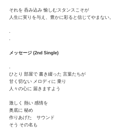
それを 呑み込み 愉しむスタンスこそが
人生に実りを与え、豊かに彩ると信じてやまない。
.
.
メッセージ (2nd Single)
.
ひとり 部屋で 書き綴った 言葉たちが
甘く切ない メロディに 乗り
人々の心に 届きますよう
激しく 熱い 感情を
奥底に 秘め
作りあげた サウンド
そう その名も