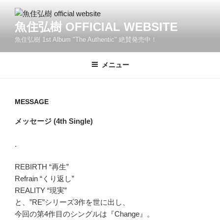
コ
ン
魚住弘樹 OFFICIAL WEBSITE
テ
魚住弘樹 1st Album "The Authentic" 絶賛発売中！
ン
ツ
へ
メニュー
ス
キ
ッ
MESSAGE
プ
メッセージ (4th Single)
.
REBIRTH “再生”
Refrain “くり返し”
REALITY “現実”
と、”RE”シリーズ3作を世に出し、
今回の第4作目のシングルは『Change』。