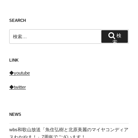
SEARCH
検
検
索:
索
LINK
◆youtube
◆twitter
NEWS
wbs和歌山放送「魚住弘樹と北原美麗のマイヤコンディア
スわかやま！」7周年でございます！