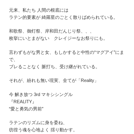
元来、私たち 人間の根底には
ラテン的要素が 綺羅星のごとく散りばめられている。
和歌祭、御灯祭、岸和田だんじり祭、、、
枚挙にいとまがない クレイジーなお祭りにも。
言わずもがな男と女、もしかすると中性の“マグアイ”にま
で、
ブレることなく 脈打ち、受け継がれている。
それが、紛れも無い現実、全てが「Reality」
今 解き放つ 3rd マキシシングル
『REALITY』
“愛と勇気の男前”
ラテンのリズムに身を委ね、
彷徨う魂を心地よく 揺り動かす。