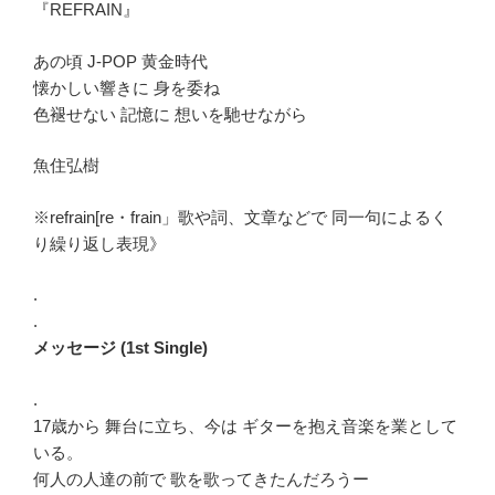
『REFRAIN』
あの頃 J-POP 黄金時代
懐かしい響きに 身を委ね
色褪せない 記憶に 想いを馳せながら
魚住弘樹
※refrain[re・frain」歌や詞、文章などで 同一句によるく
り繰り返し表現》
.
.
メッセージ (1st Single)
.
17歳から 舞台に立ち、今は ギターを抱え音楽を業として
いる。
何人の人達の前で 歌を歌ってきたんだろうー