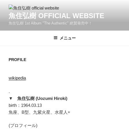
コ
ン
魚住弘樹 OFFICIAL WEBSITE
テ
魚住弘樹 1st Album "The Authentic" 絶賛発売中！
ン
ツ
へ
メニュー
ス
キ
ッ
PROFILE
プ
wikipedia
.
▼ 魚住弘樹 (Uozumi Hiroki)
birth：1964.03.13
魚座、B型、九紫火星、水星人+
(プロフィール)