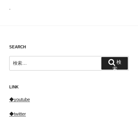
.
SEARCH
検
検
索:
索
LINK
◆youtube
◆twitter