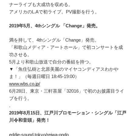
ナーライブも大成功を収める。
アメリカのL.Aで初ライブ。PV撮影を行う。
2019年5月、4thシングル 「Change」発売。
満を持して、4thシングル「Change」発売。
「和歌山メディア・アートホール」で初コンサートを成
功させる。
5月より和歌山放送で自分の番組を持つ。
▼「魚住弘樹と北原美麗のマイヤコンディアスわかや
ま！」（毎週日曜日 18:45-19:00）
www.wbs.co.jp/
6月28日、東京・三軒茶屋「32016」で初のお披露目ライ
ブを行う。
.
2019年8月15日、江戸川プロモーション・シングル「江戸
川令和音頭」発売！
eddie-sound.tokyo/reiwa-ondo