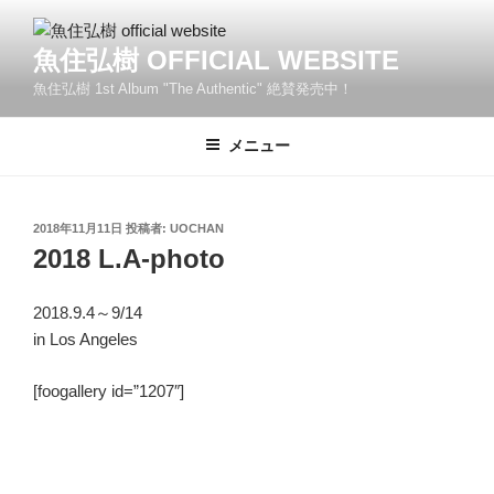
コ
ン
魚住弘樹 OFFICIAL WEBSITE
テ
魚住弘樹 1st Album "The Authentic" 絶賛発売中！
ン
ツ
へ
メニュー
ス
キ
ッ
投
2018年11月11日
投稿者:
UOCHAN
稿
プ
2018 L.A-photo
日:
2018.9.4～9/14
in Los Angeles
[foogallery id=”1207″]
投