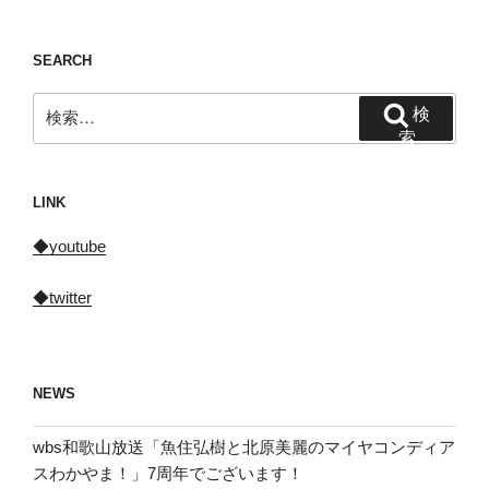
SEARCH
検
検
索:
索
LINK
◆youtube
◆twitter
NEWS
wbs和歌山放送「魚住弘樹と北原美麗のマイヤコンディア
スわかやま！」7周年でございます！