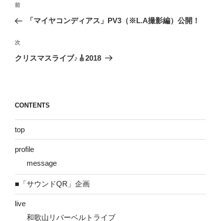
前
前
稿
の
「マイヤコンディアス」PV3（※L.A撮影編）公開！
ナ
投
ビ
稿
次
次
ゲ
の
クリスマスライブ♪🎸2018
投
ー
稿
シ
ョ
CONTENTS
ン
top
profile
message
■「サウンドQR」企画
live
和歌山リバーベルトライブ