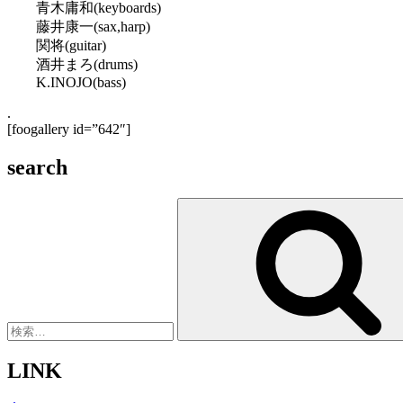
青木庸和(keyboards)
藤井康一(sax,harp)
関将(guitar)
酒井まろ(drums)
K.INOJO(bass)
.
[foogallery id=”642″]
search
検
索:
LINK