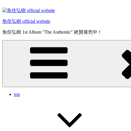
コ
ン
テ
魚住弘樹 official website
ン
ツ
魚住弘樹 1st Album "The Authentic" 絶賛発売中！
へ
ス
キ
ッ
プ
top