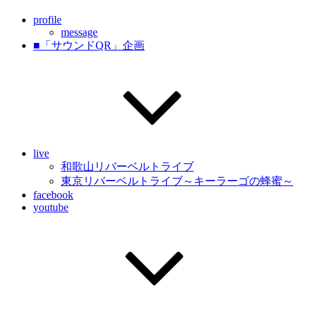
profile
message
■「サウンドQR」企画
live
和歌山リバーベルトライブ
東京リバーベルトライブ～キーラーゴの蜂蜜～
facebook
youtube